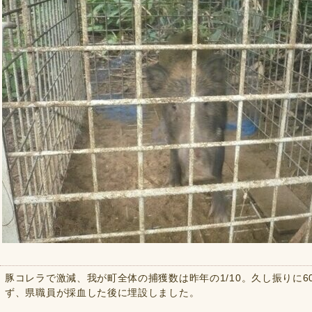
豚コレラで激減、我が町全体の捕獲数は昨年の1/10。久し振りに6
ず、県職員が採血した後に埋設しました。