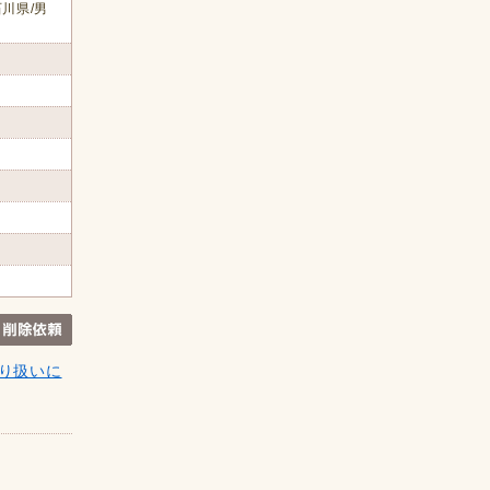
川県/男
り扱いに