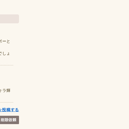
ボーと
でしょ
キラ輝
を投稿する