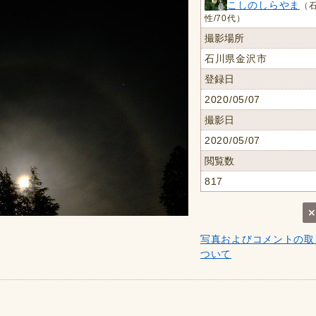
こしのしらやま
（石
性/70代）
撮影場所
石川県金沢市
登録日
2020/05/07
撮影日
2020/05/07
閲覧数
817
写真およびコメントの取
ついて
。