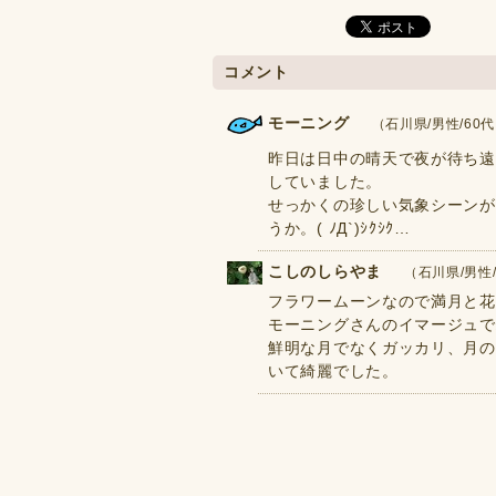
コメント
モーニング
（石川県/男性/60代） 
昨日は日中の晴天で夜が待ち遠
していました。
せっかくの珍しい気象シーンが
うか。( ﾉД`)ｼｸｼｸ…
こしのしらやま
（石川県/男性/7
フラワームーンなので満月と花
モーニングさんのイマージュで
鮮明な月でなくガッカリ、月の
いて綺麗でした。