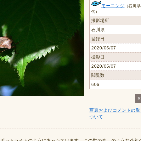
モーニング
（石川県/
代）
撮影場所
石川県
登録日
2020/05/07
撮影日
2020/05/07
閲覧数
606
写真およびコメントの取
ついて
スポットライトのようにあったています。この世の春、のような今年