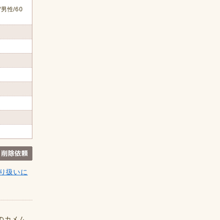
男性/60
り扱いに
のカメム