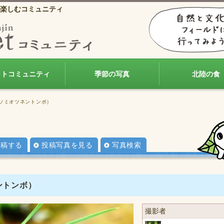
楽しむコミュニティ
ォトコミュニティ
季節の写真
北陸の食
ホソミオツネントンボ）
投稿する
投稿写真を見る
写真検索
ントンボ）
撮影者