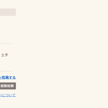
、土手
を投稿する
いについて