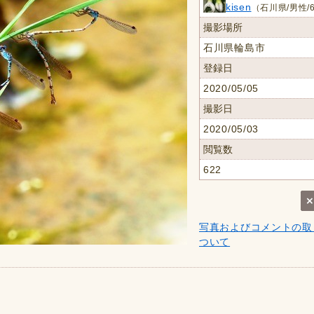
kisen
（石川県/男性/
撮影場所
石川県輪島市
登録日
2020/05/05
撮影日
2020/05/03
閲覧数
622
写真およびコメントの取
ついて