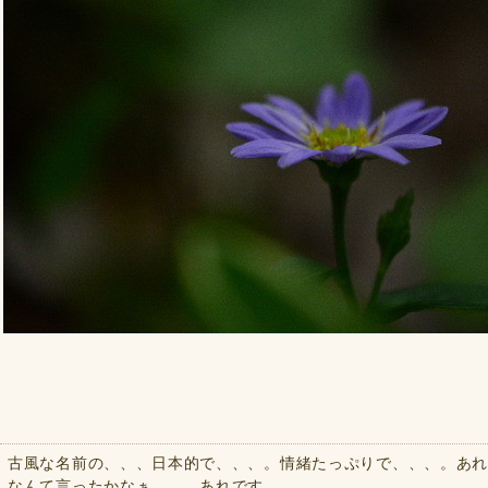
古風な名前の、、、日本的で、、、。情緒たっぷりで、、、。あれ
なんて言ったかなぁ、、。あれです、、、。