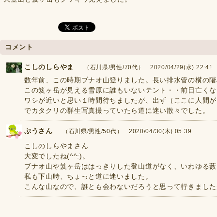
コメント
こしのしらやま
（石川県/男性/70代） 2020/04/29(水) 22:41
数年前、この時期ブナオ山登りました。長い排水管の横の階
この笈ヶ岳が見える雪原に誰もいないテント・・前日亡くな
ワシが近いと思い１時間待ちましたが、出ず（ここに人間が
でカタクリの群生写真撮っていたら道に迷い散々でした。
ぷうさん
（石川県/男性/50代） 2020/04/30(木) 05:39
こしのしらやまさん
大変でしたね(^^:)。
ブナオ山や笈ヶ岳ははっきりした登山道がなく、いわゆる藪
私も下山時、ちょっと道に迷いました。
こんな山なので、誰とも会わないだろうと思って行きましたが