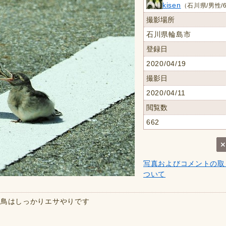
kisen
（石川県/男性/
撮影場所
石川県輪島市
登録日
2020/04/19
撮影日
2020/04/11
閲覧数
662
写真およびコメントの取
ついて
親鳥はしっかりエサやりです