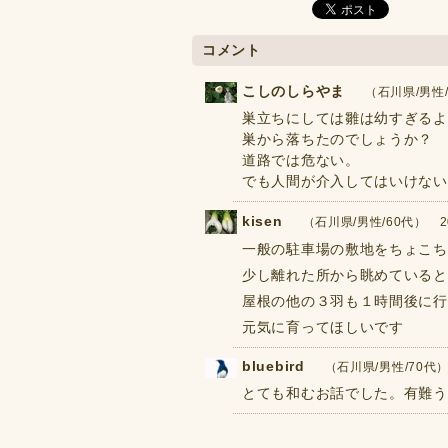
コメント
こしのしらやま
（石川県/男性/7
巣立ちにしては雛は幼すぎるよ
巣から落ちたのでしょうか？
道路では危ない。
でも人間が介入してはいけない
kisen
（石川県/男性/60代） 2020
一般の駐車場の敷地をちょこち
少し離れた所から眺めていると
屋根の他の３羽も１時間後に行
元気に育ってほしいです
bluebird
（石川県/男性/70代） 2
とても和むお話でした。有難う