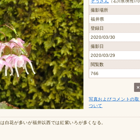
ぞうさん
（石川県/男性/7
撮影場所
福井県
登録日
2020/03/30
撮影日
2020/03/29
閲覧数
766
写真およびコメントの取
ついて
では白花が多いが福井以西では紅紫いろが多くなる。