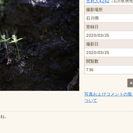
元村人4242
（石川県/男性
撮影場所
石川県
登録日
2020/03/25
撮影日
2020/03/25
閲覧数
736
写真およびコメントの取
ついて
すね。