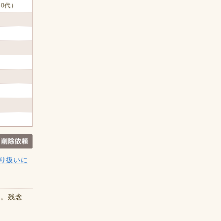
60代）
り扱いに
た。残念