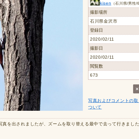
kisen
（石川県/男性/
撮影場所
石川県金沢市
登録日
2020/02/11
撮影日
2020/02/11
閲覧数
673
写真およびコメントの取
ついて
な写真を出されましたが、ズームを取り替える最中で去って行きまし