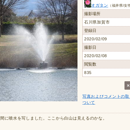
オガタン
（福井県/女性
撮影場所
石川県加賀市
登録日
2020/02/09
撮影日
2020/02/08
閲覧数
835
写真およびコメントの取
ついて
合間に噴水を写しました。ここから白山は見えるのかな。