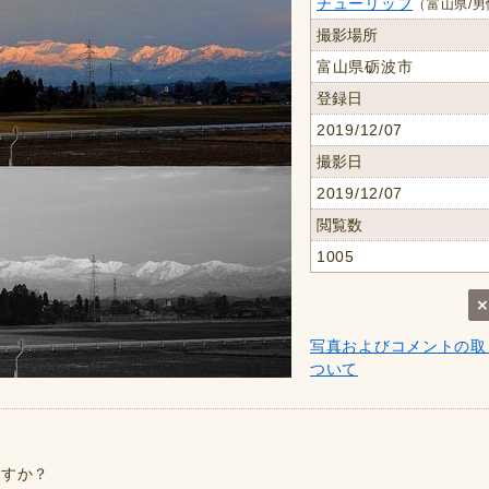
チューリップ
（富山県/男
撮影場所
富山県砺波市
登録日
2019/12/07
撮影日
2019/12/07
閲覧数
1005
写真およびコメントの取
ついて
ですか？