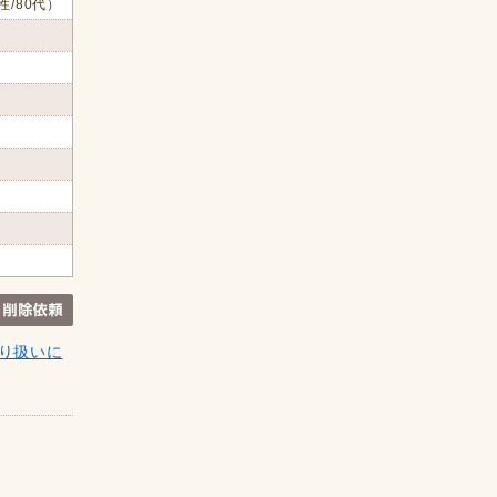
性/80代）
り扱いに