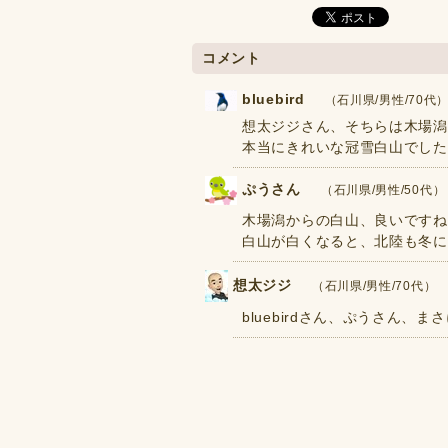
コメント
bluebird
（石川県/男性/70代） 2
想太ジジさん、そちらは木場潟
本当にきれいな冠雪白山でした
ぷうさん
（石川県/男性/50代） 20
木場潟からの白山、良いですね(
白山が白くなると、北陸も冬に
想太ジジ
（石川県/男性/70代） 201
bluebirdさん、ぷうさん、