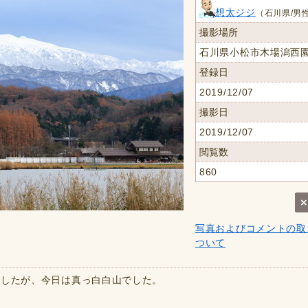
想太ジジ
（石川県/男性
撮影場所
石川県小松市木場潟西
登録日
2019/12/07
撮影日
2019/12/07
閲覧数
860
写真およびコメントの取
ついて
でしたが、今日は真っ白白山でした。