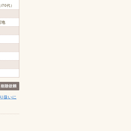
/70代）
園地
り扱いに