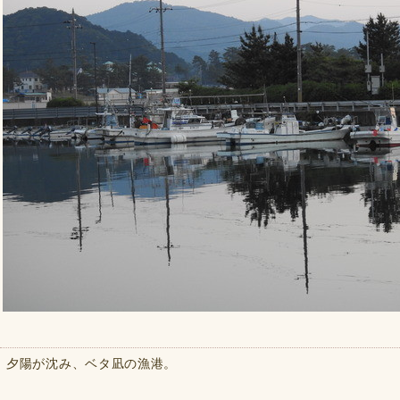
夕陽が沈み、ベタ凪の漁港。