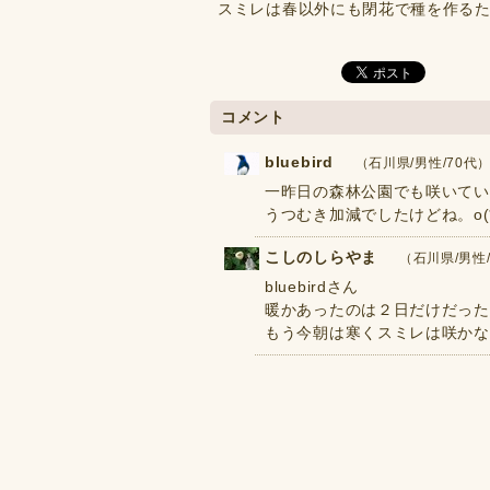
スミレは春以外にも閉花で種を作る
コメント
bluebird
（石川県/男性/70代） 2
一昨日の森林公園でも咲いてい
うつむき加減でしたけどね。o(*¨*
こしのしらやま
（石川県/男性/7
bluebirdさん
暖かあったのは２日だけだった
もう今朝は寒くスミレは咲かな