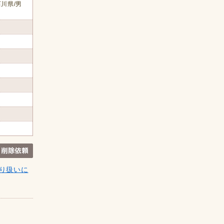
川県/男
り扱いに