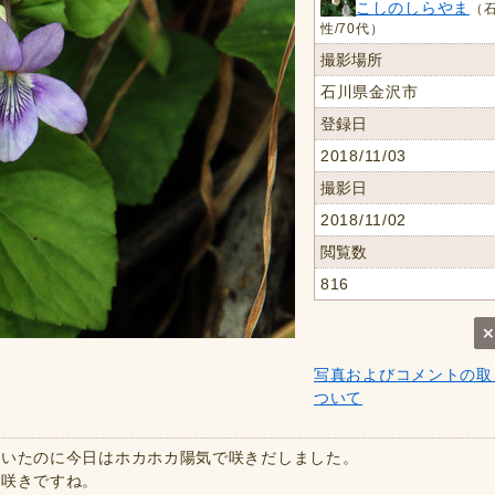
こしのしらやま
（石
性/70代）
撮影場所
石川県金沢市
登録日
2018/11/03
撮影日
2018/11/02
閲覧数
816
写真およびコメントの取
ついて
続いたのに今日はホカホカ陽気で咲きだしました。
い咲きですね。