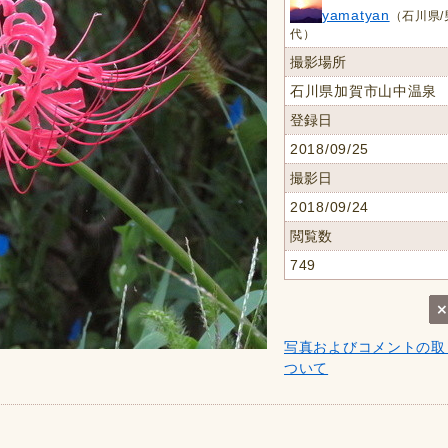
yamatyan
（石川県/
代）
撮影場所
石川県加賀市山中温泉
登録日
2018/09/25
撮影日
2018/09/24
閲覧数
749
写真およびコメントの取
ついて