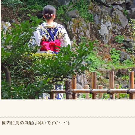
園内に鳥の気配は薄いです(´･_･`)