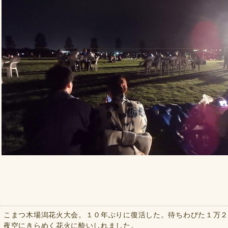
こまつ木場潟花火大会。１０年ぶりに復活した。待ちわびた１万
夜空にきらめく花火に酔いしれました。