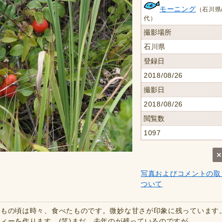
モーニング
（石川県/
代）
撮影場所
石川県
登録日
2018/08/26
撮影日
2018/08/26
閲覧数
1097
写真およびコメントの取
ついて
どもの頃は時々、食べたものです。微妙な甘さが印象に残っています
ィーを作ります。(笑)まだ、去年のが残っているのですが、、、、