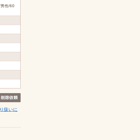
男性/60
り扱いに
。
。