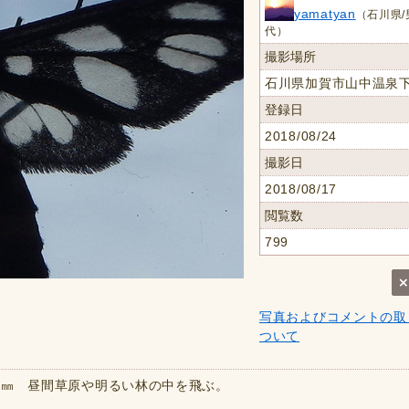
yamatyan
（石川県/
代）
撮影場所
石川県加賀市山中温泉
登録日
2018/08/24
撮影日
2018/08/17
閲覧数
799
写真およびコメントの取
ついて
５㎜ 昼間草原や明るい林の中を飛ぶ。