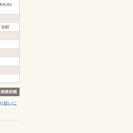
男性/80
下谷町
り扱いに