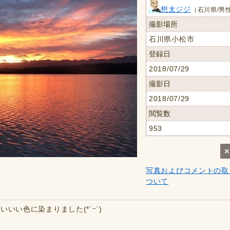
想太ジジ
（石川県/男性
撮影場所
石川県小松市
登録日
2018/07/29
撮影日
2018/07/29
閲覧数
953
写真およびコメントの取
ついて
いい色に染まりました(*´ｰ`)