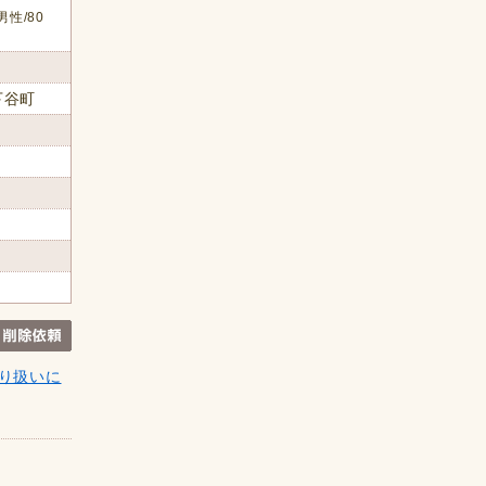
男性/80
下谷町
り扱いに