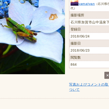
yamatyan
（石川県/
代）
撮影場所
石川県加賀市山中温泉
登録日
2018/06/24
撮影日
2018/06/23
閲覧数
864
写真およびコメントの取
ついて