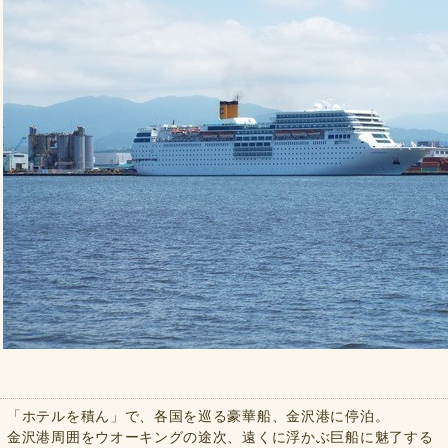
「ホテルを積ん」で、各国を巡る豪華船、金沢港に停泊。
金沢港周囲をウオーキングの途次、遠くに浮かぶ巨船に魅了する