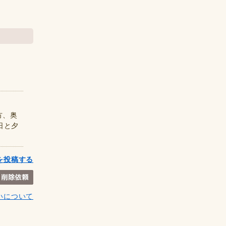
方、奥
日と夕
を投稿する
いについて