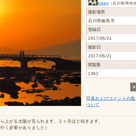
kisen
（石川県/男性/
撮影場所
石川県輪島市
登録日
2017/05/21
撮影日
2017/05/21
閲覧数
1362
写真およびコメントの取
ついて
から上がる太陽が見られます。２ヶ月ほど続きます。
で行く必要がありました）