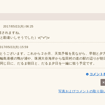
017/05/22(月) 06:25
に癒されますね。
勘違いしそうでした）v(^v^)v
/05/22(月) 15:59
ありがとうございます。これから２か月、天気予報を見ながら、早朝と夕
輪島港横の鴨が浦や、珠洲大谷海岸から塩田村の道の駅の辺りが朝
同じ日に、だるま朝日と、だるま夕日を一編に狙う予定です。
コメント
写真およびコメントの取り扱