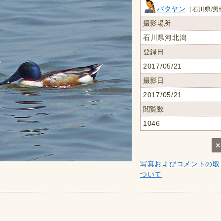
バタヤン
（石川県/男
撮影場所
石川県河北潟
登録日
2017/05/21
撮影日
2017/05/21
閲覧数
1046
写真およびコメントの取
ついて