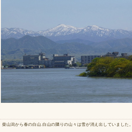
柴山潟から春の白山.白山の隣りの山々は雪が消え出していました