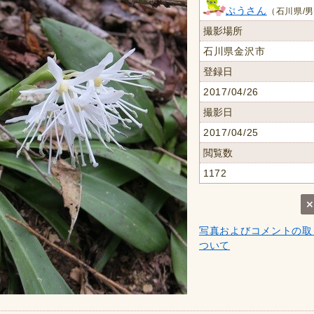
ぷうさん
（石川県/男
撮影場所
石川県金沢市
登録日
2017/04/26
撮影日
2017/04/25
閲覧数
1172
写真およびコメントの取
ついて