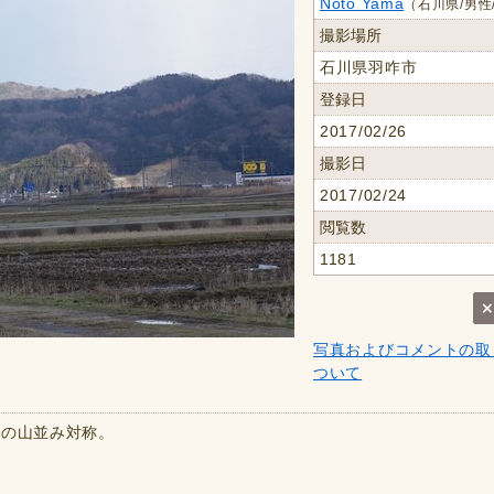
Noto Yama
（石川県/男性
撮影場所
石川県羽咋市
登録日
2017/02/26
撮影日
2017/02/24
閲覧数
1181
写真およびコメントの取
ついて
リの山並み対称。