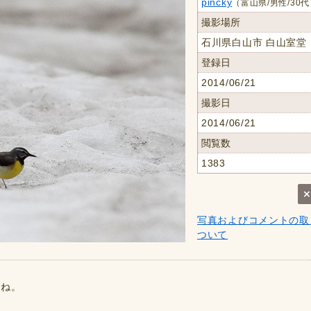
pincky
（富山県/男性/30
撮影場所
石川県白山市 白山室堂
登録日
2014/06/21
撮影日
2014/06/21
閲覧数
1383
写真およびコメントの取
ついて
すね。