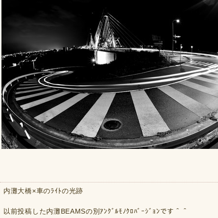
内灘大橋×車のﾗｲﾄの光跡
以前投稿した内灘BEAMSの別ｱﾝｸﾞﾙﾓﾉｸﾛﾊﾞｰｼﾞｮﾝです＾＾