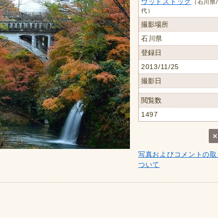
ウッドストック
（石川県/
代）
撮影場所
石川県
登録日
2013/11/25
撮影日
閲覧数
1497
写真およびコメントの取
ついて