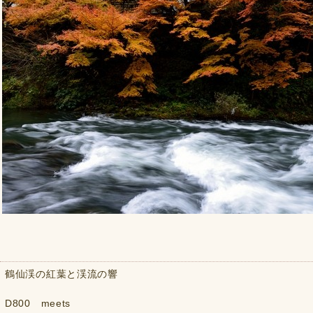
鶴仙渓の紅葉と渓流の響
D800 meets