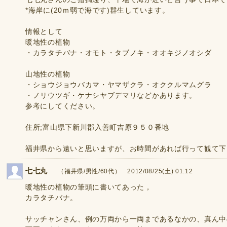
*海岸に(20ｍ弱で海です)群生しています。
情報として
暖地性の植物
・カラタチバナ・オモト・タブノキ・オオキジノオシダ
山地性の植物
・ショウジョウバカマ・ヤマザクラ・オククルマムグラ
・ノリウツギ・ケナシヤブデマリなどかあります。
参考にしてください。
住所;富山県下新川郡入善町吉原９５０番地
福井県から遠いと思いますが、お時間があれば行って観て下
七七丸
（福井県/男性/60代） 2012/08/25(土) 01:12
暖地性の植物の筆頭に書いてあった，
カラタチバナ。
サッチャンさん、例の万両から一両まであるなかの、真ん中