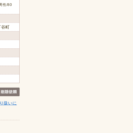
男性/80
下谷町
り扱いに