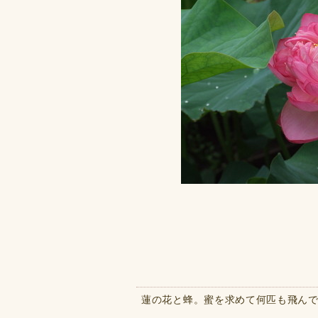
蓮の花と蜂。蜜を求めて何匹も飛ん