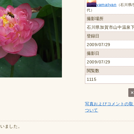
yamatyan
（石川県/
代）
撮影場所
石川県加賀市山中温泉
登録日
2009/07/29
撮影日
2009/07/29
閲覧数
1115
写真およびコメントの取
ついて
でいました。