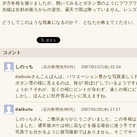
夕方冬桜を撮りましたが、開いてみるとボタン雪のようにフワフ
光線は右斜め後ろからの逆光、曇天で雨は降っていません。レン
どうしてこのような現象になるのか？、どなたか教えてください。
コメント
しのっち
（石川県/男性/50代） 2007/01/17(水) 22:24
daibutuさんこんばんは。バリエーション豊かな写真楽し
ボタン雪の様に見えるのは、桜が”前ぼけ”しているようで
ょうか？それが、近くの桜にピントが合わず、遠くの桜にピ
しかし、ほんとに牡丹雪みたいに見えますね。
daibutu
（石川県/男性/80代） 2007/01/25(木) 17:27
しのっちさん ご教示ありがとうございました。この冬桜は
しました。通常後ボケは特に花などを撮る場合に使う手です
写真でも分かるように接写撮影ではありません。そこで今一