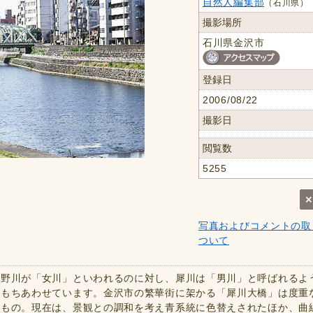
自然人編集部
（石川県）
撮影場所
石川県金沢市
登録日
2006/08/22
撮影日
閲覧数
5255
写真およびコメントの取
ついて
浅野川が「女川」といわれるのに対し、犀川は「男川」と呼ばれるよ
ももちあわせています。金沢市の繁華街に架かる「犀川大橋」は度重
たもの。現在は、景観との調和を考え青系統に色替えされたほか、曲