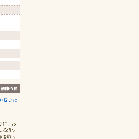
り扱いに
うに、お
なる流失
線を取り