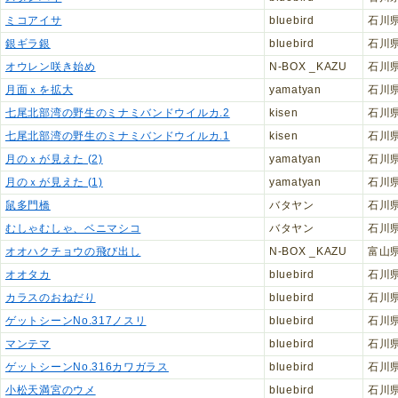
ミコアイサ
bluebird
石川
銀ギラ銀
bluebird
石川
オウレン咲き始め
N-BOX _KAZU
石川
月面ｘを拡大
yamatyan
石川
七尾北部湾の野生のミナミバンドウイルカ.2
kisen
石川
七尾北部湾の野生のミナミバンドウイルカ.1
kisen
石川
月のｘが見えた (2)
yamatyan
石川
月のｘが見えた (1)
yamatyan
石川
鼠多門橋
バタヤン
石川
むしゃむしゃ、ベニマシコ
バタヤン
石川
オオハクチョウの飛び出し
N-BOX _KAZU
富山
オオタカ
bluebird
石川
カラスのおねだり
bluebird
石川
ゲットシーンNo.317ノスリ
bluebird
石川
マンテマ
bluebird
石川
ゲットシーンNo.316カワガラス
bluebird
石川
小松天満宮のウメ
bluebird
石川