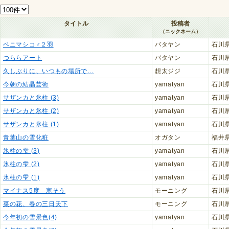
タイトル
投稿者
（ニックネーム）
ベニマシコ♂２羽
バタヤン
石川
つららアート
バタヤン
石川
久しぶりに、いつもの場所で…
想太ジジ
石川
今朝の結晶芸術
yamatyan
石川
サザンカと氷柱 (3)
yamatyan
石川
サザンカと氷柱 (2)
yamatyan
石川
サザンカと氷柱 (1)
yamatyan
石川
青葉山の雪化粧
オガタン
福井
氷柱の雫 (3)
yamatyan
石川
氷柱の雫 (2)
yamatyan
石川
氷柱の雫 (1)
yamatyan
石川
マイナス5度 寒そう
モーニング
石川
菜の花、春の三日天下
モーニング
石川
今年初の雪景色(4)
yamatyan
石川