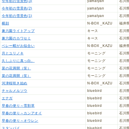
今年初の雪景色(3)
yamatyan
石川
今年初の雪景色(2)
yamatyan
石川
今年初の雪景色(1)
yamatyan
石川
横顔
N-BOX _KAZU
福井
兼六園ライトアップ
キース
石川
兼六園のカワセミ
キース
石川
ベレー帽がお似合い
N-BOX _KAZU
福井
月とユリノキ
モーニング
石川
久しぶりに真っ白。
モーニング
石川
菜の花満開（笑）
モーニング
石川
菜の花満開（笑）
モーニング
石川
河津桜咲き始め
N-BOX _KAZU
石川
チャルメルソウ
bluebird
石川
エナガ
bluebird
石川
早春の便り～雪割草
bluebird
石川
早春の便り～カンアオイ
bluebird
石川
早春の便り～オウレン
bluebird
石川
スタンバイ
bluebird
石川