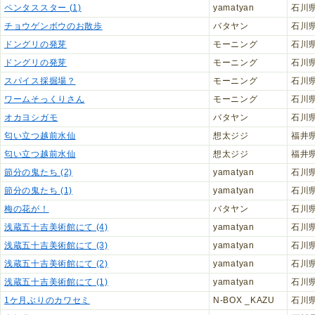
ペンタススター (1)
yamatyan
石川
チョウゲンボウのお散歩
バタヤン
石川
ドングリの発芽
モーニング
石川
ドングリの発芽
モーニング
石川
スパイス採掘場？
モーニング
石川
ワームそっくりさん
モーニング
石川
オカヨシガモ
バタヤン
石川
匂い立つ越前水仙
想太ジジ
福井
匂い立つ越前水仙
想太ジジ
福井
節分の鬼たち (2)
yamatyan
石川
節分の鬼たち (1)
yamatyan
石川
梅の花が！
バタヤン
石川
浅蔵五十吉美術館にて (4)
yamatyan
石川
浅蔵五十吉美術館にて (3)
yamatyan
石川
浅蔵五十吉美術館にて (2)
yamatyan
石川
浅蔵五十吉美術館にて (1)
yamatyan
石川
1ケ月ぶりのカワセミ
N-BOX _KAZU
石川