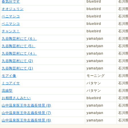
春気分です
bluebird
石川
オオジュリン
bluebird
石川
ベニマシコ
bluebird
石川
ベニマシコ
bluebird
石川
チャンス！
bluebird
石川
九谷陶芸村にて (６）
yamatyan
石川
九谷陶芸村にて (5）
yamatyan
石川
九谷陶芸村にて (４）
yamatyan
石川
九谷陶芸村にて (2)
yamatyan
石川
九谷陶芸村にて (1)
yamatyan
石川
モアイ像
モーニング
石川
ミコアイサ
バタヤン
石川
流線型
バタヤン
石川
お相撲さんみたい
bluebird
石川
山中温泉医王寺左義長情景 (8)
yamatyan
石川
山中温泉医王寺左義長情景 (7)
yamatyan
石川
山中温泉医王寺左義長情景 (6)
yamatyan
石川