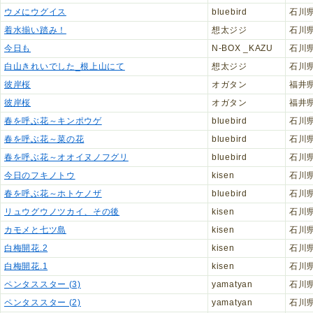
ウメにウグイス
bluebird
石川
着水揃い踏み！
想太ジジ
石川
今日も
N-BOX _KAZU
石川
白山きれいでした_根上山にて
想太ジジ
石川
彼岸桜
オガタン
福井
彼岸桜
オガタン
福井
春を呼ぶ花～キンポウゲ
bluebird
石川
春を呼ぶ花～菜の花
bluebird
石川
春を呼ぶ花～オオイヌノフグリ
bluebird
石川
今日のフキノトウ
kisen
石川
春を呼ぶ花～ホトケノザ
bluebird
石川
リュウグウノツカイ、その後
kisen
石川
カモメと七ツ島
kisen
石川
白梅開花.2
kisen
石川
白梅開花.1
kisen
石川
ペンタススター (3)
yamatyan
石川
ペンタススター (2)
yamatyan
石川