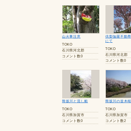
山火事注意
倶梨伽羅不動
にて
TOKO
TOKO
石川県河北郡
石川県河北郡
コメント数0
コメント数0
熊坂川と流し船
熊坂川の並木
TOKO
TOKO
石川県加賀市
石川県加賀市
コメント数0
コメント数2