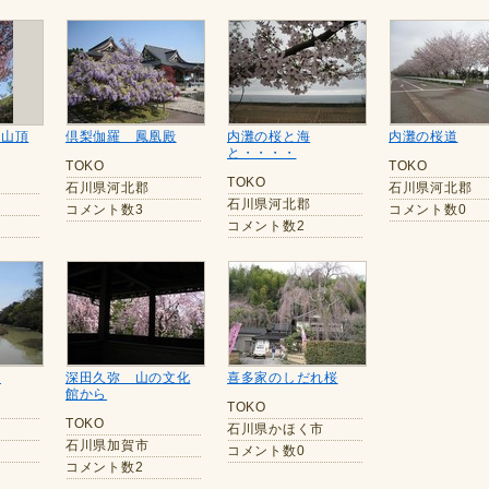
尊山頂
倶梨伽羅 鳳凰殿
内灘の桜と海
内灘の桜道
と・・・・
TOKO
TOKO
TOKO
石川県河北郡
石川県河北郡
石川県河北郡
コメント数3
コメント数0
コメント数2
桜
深田久弥 山の文化
喜多家のしだれ桜
館から
TOKO
TOKO
石川県かほく市
石川県加賀市
コメント数0
コメント数2