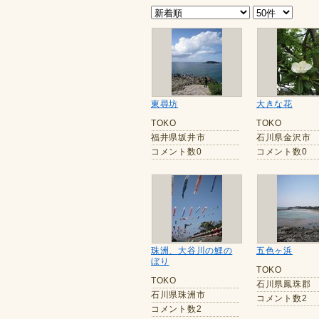
東尋坊
大きな花
TOKO
TOKO
福井県坂井市
石川県金沢市
コメント数0
コメント数0
珠洲、大谷川の鯉の
五色ヶ浜
ぼり
TOKO
TOKO
石川県鳳珠郡
石川県珠洲市
コメント数2
コメント数2