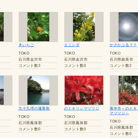
木いちご
エニシダ
かさかぶる？？
TOKO
TOKO
TOKO
石川県金沢市
石川県金沢市
石川県能美市
コメント数3
コメント数0
コメント数2
九十九湾の蓬莱島
のとキリシマツツジ
萬年寺～のとキ
マツツジ～
TOKO
TOKO
TOKO
石川県鳳珠郡
石川県鳳珠郡
石川県鳳珠郡
コメント数0
コメント数0
コメント数0