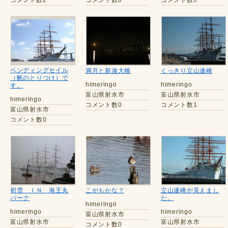
コメント数2
コメント数0
コメント数0
ベンディングセイル
満月と新湊大橋
くっきり立山連峰
（帆のとりつけ）で
himeringo
himeringo
す。
富山県射水市
富山県射水市
himeringo
コメント数0
コメント数1
富山県射水市
コメント数0
初雪 ＩＮ 海王丸
こがもかな？
立山連峰が見えまし
パーク
た。
himeringo
himeringo
himeringo
富山県射水市
富山県射水市
富山県射水市
コメント数0