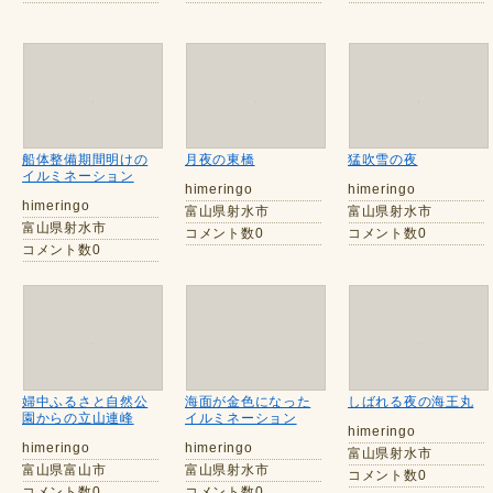
船体整備期間明けの
月夜の東橋
猛吹雪の夜
イルミネーション
himeringo
himeringo
himeringo
富山県射水市
富山県射水市
富山県射水市
コメント数0
コメント数0
コメント数0
婦中ふるさと自然公
海面が金色になった
しばれる夜の海王丸
園からの立山連峰
イルミネーション
himeringo
himeringo
himeringo
富山県射水市
富山県富山市
富山県射水市
コメント数0
コメント数0
コメント数0