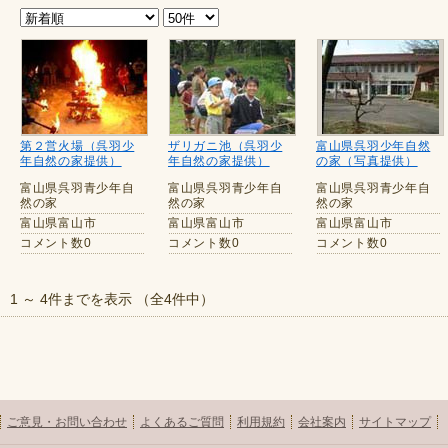
第２営火場（呉羽少
ザリガニ池（呉羽少
富山県呉羽少年自然
年自然の家提供）
年自然の家提供）
の家（写真提供）
富山県呉羽青少年自
富山県呉羽青少年自
富山県呉羽青少年自
然の家
然の家
然の家
富山県富山市
富山県富山市
富山県富山市
コメント数0
コメント数0
コメント数0
1 ～ 4件までを表示 （全4件中）
ご意見・お問い合わせ
よくあるご質問
利用規約
会社案内
サイトマップ