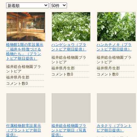
植物館1階の常設展示
ハンゲショウ（プラ
ハンカチノキ（プラ
「福井を特徴づける
ントピア朝日提供）
ントピア朝日提供）
植物たち」（プラン
福井総合植物園プラ
福井総合植物園プラ
トピア朝日提供）
ントピア
ントピア
福井総合植物園プラ
福井県丹生郡
福井県丹生郡
ントピア
コメント数0
コメント数0
福井県丹生郡
コメント数0
付属植物館常設展示
福井総合植物園プラ
カタクリ（プラント
（プラントピア朝日
ントピア朝日（写真
ピア朝日提供）
提供）
提供）