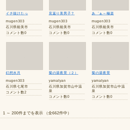
イチ抜けたっ
見返り美男子？
あ゛ぁ～極楽
mugen303
mugen303
mugen303
石川県能美市
石川県能美市
石川県能美市
コメント数0
コメント数0
コメント数0
幻想水月
菊の湯夜景（２）
菊の湯夜景
mugen303
yamatyan
yamatyan
石川県七尾市
石川県加賀市山中温
石川県加賀市山中温
泉
泉
コメント数2
コメント数0
コメント数0
1 ～ 200件までを表示 （全662件中）